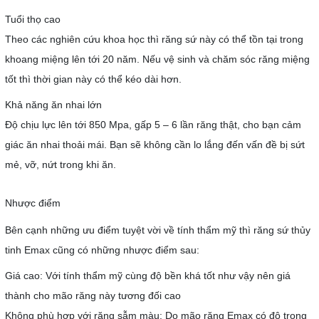
Tuổi thọ cao
Theo các nghiên cứu khoa học thì răng sứ này có thể tồn tại trong
khoang miệng lên tới 20 năm. Nếu vệ sinh và chăm sóc răng miệng
tốt thì thời gian này có thể kéo dài hơn.
Khả năng ăn nhai lớn
Độ chịu lực lên tới 850 Mpa, gấp 5 – 6 lần răng thật, cho bạn cảm
giác ăn nhai thoải mái. Bạn sẽ không cần lo lắng đến vấn đề bị sứt
mẻ, vỡ, nứt trong khi ăn.
Nhược điểm
Bên cạnh những ưu điểm tuyệt vời về tính thẩm mỹ thì răng sứ thủy
tinh Emax cũng có những nhược điểm sau:
Giá cao: Với tính thẩm mỹ cùng độ bền khá tốt như vậy nên giá
thành cho mão răng này tương đối cao
Không phù hợp với răng sẫm màu: Do mão răng Emax có độ trong