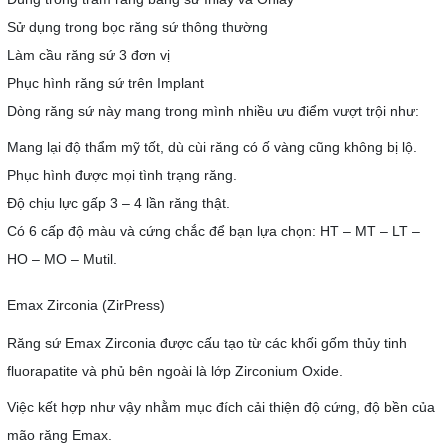
Sử dụng trong bọc răng sứ thông thường
Làm cầu răng sứ 3 đơn vị
Phục hình răng sứ trên Implant
Dòng răng sứ này mang trong mình nhiều ưu điểm vượt trội như:
Mang lại độ thẩm mỹ tốt, dù cùi răng có ố vàng cũng không bị lộ.
Phục hình được mọi tình trạng răng.
Độ chịu lực gấp 3 – 4 lần răng thật.
Có 6 cấp độ màu và cứng chắc để bạn lựa chọn: HT – MT – LT –
HO – MO – Mutil.
Emax Zirconia (ZirPress)
Răng sứ Emax Zirconia được cấu tạo từ các khối gốm thủy tinh
fluorapatite và phủ bên ngoài là lớp Zirconium Oxide.
Việc kết hợp như vậy nhằm mục đích cải thiện độ cứng, độ bền của
mão răng Emax.