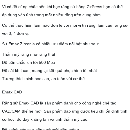
Vì có độ cứng chắc nên khi bọc răng sứ bằng ZirPress bạn có thể
áp dụng vào tình trạng mất nhiều răng trên cung hàm.
Có thể thực hiện làm mão đơn lẻ với mọi vị trí răng, làm cầu răng sứ
với 3, 4 đơn vị.
Sứ Emax Zirconia có nhiều ưu điểm nổi bật như sau:
Thẩm mỹ răng như răng thật
Độ bền chắc lên tới 500 Mpa
Độ sát khít cao, mang lại kết quả phục hình tốt nhất
Tương thích sinh học cao, an toàn với cơ thể
Emax CAD
Răng sứ Emax CAD là sản phẩm dành cho công nghệ chế tác
CAD/CAM thế hệ mới. Sản phẩm đáp ứng được tiêu chí ổn định tính
cơ học, độ dày không lớn và tính thẩm mỹ cao.
Độ chính xác cao, răng sứ mới siêu mỏng