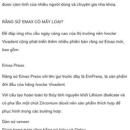
được cảm tình của nhiều người dùng và chuyên gia nha khoa.
RĂNG SỨ EMAX CÓ MẤY LOẠI?
Để đáp ứng nhu cầu ngày càng cao của thị trường nên Ivoclar
Vivadent cũng phát triển thêm nhiều phiên bản răng sứ Emax mới,
bao gồm:
Emax Press
Răng sứ Emax Press với tên gọi trước đây là EmPress, là sản phẩm
đời đầu của hãng Ivoclar Vivadent.
Với cấu tạo hoàn toàn từ thủy tinh nguyên khối Lithium disilicate và
có pha lẫn một chút Zirconium dioxit nên sản phẩm thích hợp để
phục hình trong các trường hợp:
Dán sứ veneer
Dùng trong trám răng bằng sứ Inlay và Onlay