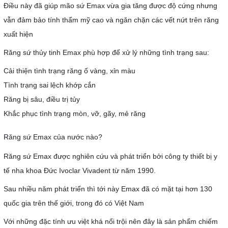
Điều này đã giúp mão sứ Emax vừa gia tăng được độ cứng nhưng
vẫn đảm bảo tính thẩm mỹ cao và ngăn chặn các vết nứt trên răng
xuất hiện
Răng sứ thủy tinh Emax phù hợp để xử lý những tình trạng sau:
Cải thiện tình trạng răng ố vàng, xỉn màu
Tình trạng sai lệch khớp cắn
Răng bị sâu, điều trị tủy
Khắc phục tình trạng mòn, vỡ, gãy, mẻ răng
Răng sứ Emax của nước nào?
Răng sứ Emax được nghiên cứu và phát triển bởi công ty thiết bị y
tế nha khoa Đức Ivoclar Vivadent từ năm 1990.
Sau nhiều năm phát triển thì tới này Emax đã có mặt tại hơn 130
quốc gia trên thế giới, trong đó có Việt Nam
Với những đặc tính ưu việt khá nổi trội nên đây là sản phẩm chiếm